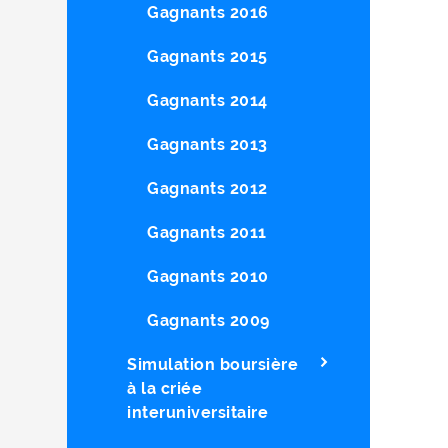
Gagnants 2016
Gagnants 2015
Gagnants 2014
Gagnants 2013
Gagnants 2012
Gagnants 2011
Gagnants 2010
Gagnants 2009
Simulation boursière
à la criée
interuniversitaire