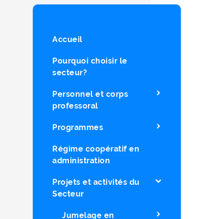
Accueil
Pourquoi choisir le
secteur?
Personnel et corps
professoral
Programmes
Régime coopératif en
administration
Projets et activités du
Secteur
Jumelage en