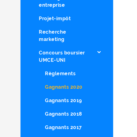
entreprise
Projet-impôt
Recherche
marketing
Concours boursier
UMCE-UNI
Règlements
Gagnants 2020
Gagnants 2019
Gagnants 2018
Gagnants 2017