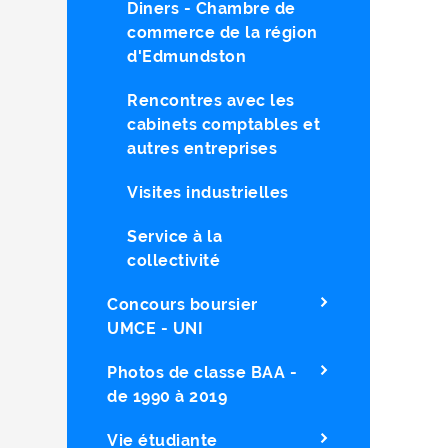
Diners - Chambre de
commerce de la région
d'Edmundston
Rencontres avec les
cabinets comptables et
autres entreprises
Visites industrielles
Service à la
collectivité
Concours boursier
UMCE - UNI
Photos de classe BAA -
de 1990 à 2019
Vie étudiante