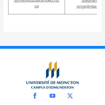
Sylvie.Roussel@nbed.nb.
Stephane.st-
ca
onge@nbed.nb