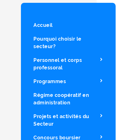
Accueil
Pourquoi choisir le
secteur?
Personnel et corps
professoral
Programmes
Régime coopératif en
administration
Projets et activités du
Secteur
Concours boursier