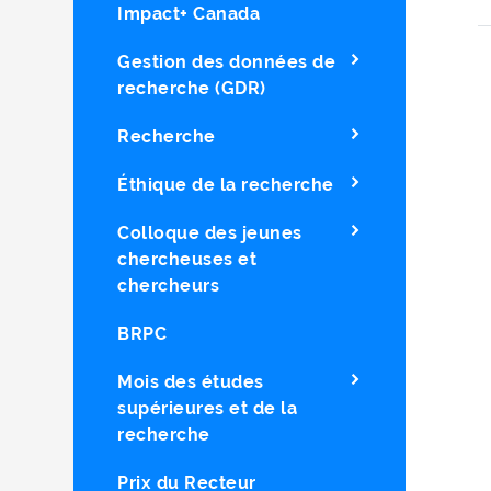
Impact+ Canada
Gestion des données de
recherche (GDR)
Recherche
Éthique de la recherche
Colloque des jeunes
chercheuses et
chercheurs
BRPC
Mois des études
supérieures et de la
recherche
Prix du Recteur