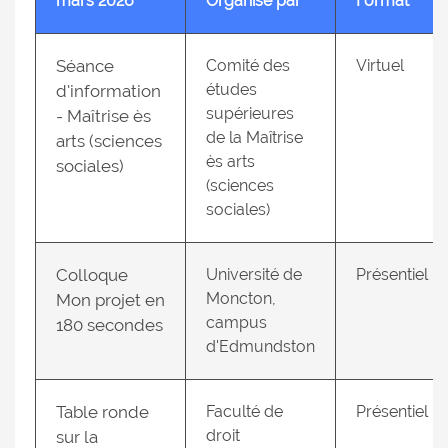
mars 2026
Organisé par
Format
Séance
Comité des
Virtuel
études
d'information
supérieures
- Maîtrise ès
de la Maîtrise
arts (sciences
ès arts
sociales)
(sciences
sociales)
Colloque
Université de
Présentiel
Moncton,
Mon projet en
campus
180 secondes
d'Edmundston
Table ronde
Faculté de
Présentiel
droit
sur la