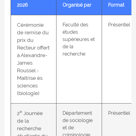
2026
Organisé par
Format
Cérémonie
Faculté des
Présentiel
études
de remise du
supérieures et
prix du
de la
Recteur offert
recherche
à Alexandre-
James
Roussel -
Maîtrise ès
sciences
(biologie)
e
2
Journée
Département
Présentiel
de sociologie
de la
et de
recherche
criminologie
étudiante du