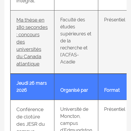
intégral.
Ma thèse en
Faculté des
Présentiel
études
180 secondes
supérieures et
: concours
de la
des
recherche et
universités
l'ACFAS-
du Canada
Acadie
atlantique
Jeudi 26 mars
2026
Organisé par
Format
Conférence
Université de
Présentiel
Moncton,
de clotûre
campus
des JESR du
d'Edmundston