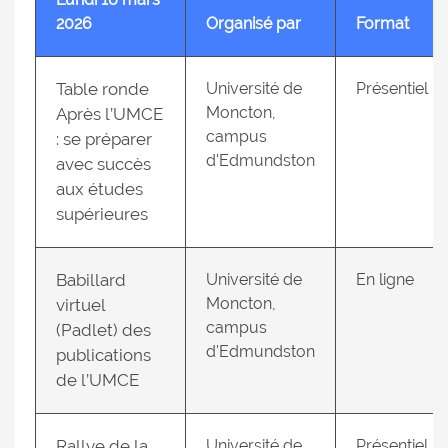
2026
Organisé par
Format
Table ronde
Université de
Présentiel
Moncton,
Après l’UMCE
campus
: se préparer
d'Edmundston
avec succès
aux études
supérieures
Babillard
Université de
En ligne
Moncton,
virtuel
campus
(Padlet) des
d'Edmundston
publications
de l’UMCE
Rallye de la
Université de
Présentiel