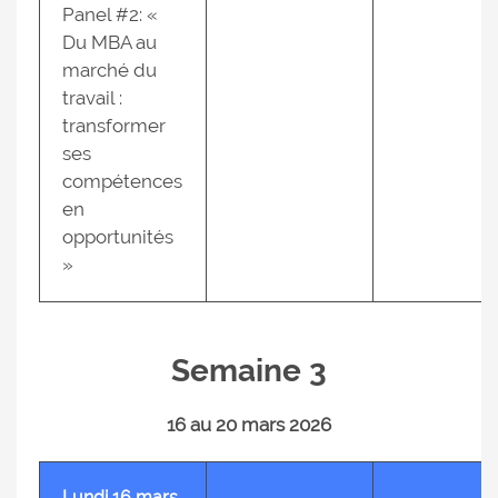
Panel #2: «
Du MBA au
marché du
travail :
transformer
ses
compétences
en
opportunités
»
Semaine 3
16 au 20 mars 2026
Lundi 16 mars