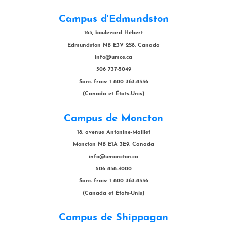
Campus d'Edmundston
165, boulevard Hébert
Edmundston NB E3V 2S8, Canada
info@umce.ca
506 737-5049
Sans frais: 1 800 363-8336
(Canada et États-Unis)
Campus de Moncton
18, avenue Antonine-Maillet
Moncton NB E1A 3E9, Canada
info@umoncton.ca
506 858-4000
Sans frais: 1 800 363-8336
(Canada et États-Unis)
Campus de Shippagan