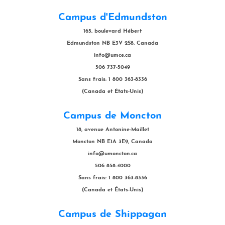
Campus d'Edmundston
165, boulevard Hébert
Edmundston NB E3V 2S8, Canada
info@umce.ca
506 737-5049
Sans frais: 1 800 363-8336
(Canada et États-Unis)
Campus de Moncton
18, avenue Antonine-Maillet
Moncton NB E1A 3E9, Canada
info@umoncton.ca
506 858-4000
Sans frais: 1 800 363-8336
(Canada et États-Unis)
Campus de Shippagan