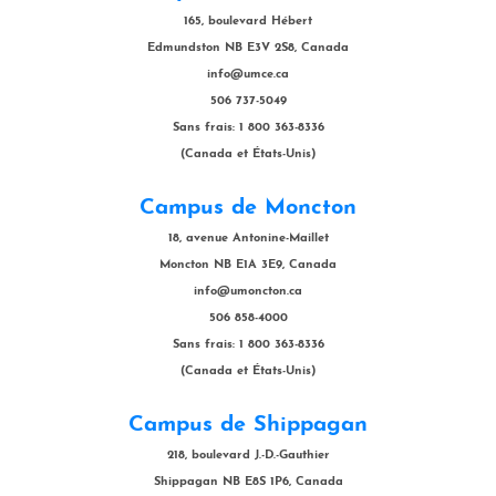
165, boulevard Hébert
Edmundston NB E3V 2S8, Canada
info@umce.ca
506 737-5049
Sans frais: 1 800 363-8336
(Canada et États-Unis)
Campus de Moncton
18, avenue Antonine-Maillet
Moncton NB E1A 3E9, Canada
info@umoncton.ca
506 858-4000
Sans frais: 1 800 363-8336
(Canada et États-Unis)
Campus de Shippagan
218, boulevard J.-D.-Gauthier
Shippagan NB E8S 1P6, Canada