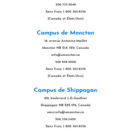
506 737-5049
Sans frais: 1 800 363-8336
(Canada et États-Unis)
Campus de Moncton
18, avenue Antonine-Maillet
Moncton NB E1A 3E9, Canada
info@umoncton.ca
506 858-4000
Sans frais: 1 800 363-8336
(Canada et États-Unis)
Campus de Shippagan
218, boulevard J.-D.-Gauthier
Shippagan NB E8S 1P6, Canada
umcs.info@umoncton.ca
506 336-3400
Sans frais: 1 800 363-8336