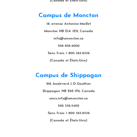
(Canada et États-Unis)
Campus de Moncton
18, avenue Antonine-Maillet
Moncton NB E1A 3E9, Canada
info@umoncton.ca
506 858-4000
Sans frais: 1 800 363-8336
(Canada et États-Unis)
Campus de Shippagan
218, boulevard J.-D.-Gauthier
Shippagan NB E8S 1P6, Canada
umcs.info@umoncton.ca
506 336-3400
Sans frais: 1 800 363-8336
(Canada et États-Unis)