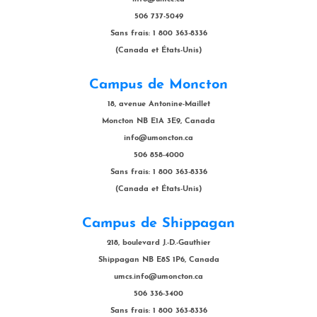
506 737-5049
Sans frais: 1 800 363-8336
(Canada et États-Unis)
Campus de Moncton
18, avenue Antonine-Maillet
Moncton NB E1A 3E9, Canada
info@umoncton.ca
506 858-4000
Sans frais: 1 800 363-8336
(Canada et États-Unis)
Campus de Shippagan
218, boulevard J.-D.-Gauthier
Shippagan NB E8S 1P6, Canada
umcs.info@umoncton.ca
506 336-3400
Sans frais: 1 800 363-8336