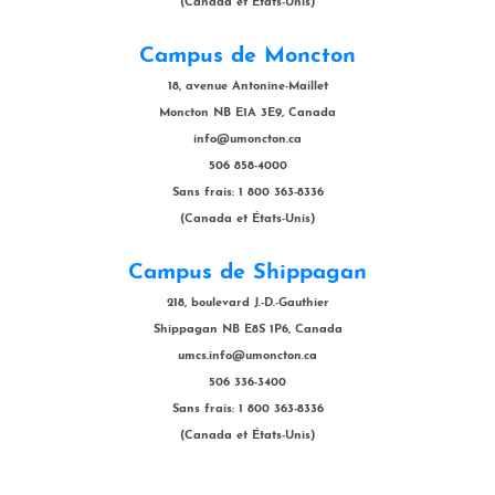
(Canada et États-Unis)
Campus de Moncton
18, avenue Antonine-Maillet
Moncton NB E1A 3E9, Canada
info@umoncton.ca
506 858-4000
Sans frais: 1 800 363-8336
(Canada et États-Unis)
Campus de Shippagan
218, boulevard J.-D.-Gauthier
Shippagan NB E8S 1P6, Canada
umcs.info@umoncton.ca
506 336-3400
Sans frais: 1 800 363-8336
(Canada et États-Unis)