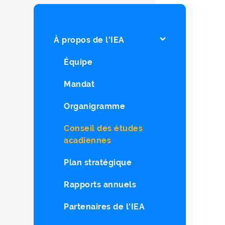
À propos de l'IEA
Équipe
Mandat
Organigramme
Conseil des études
acadiennes
Plan stratégique
Rapports annuels
Partenaires de l'IEA