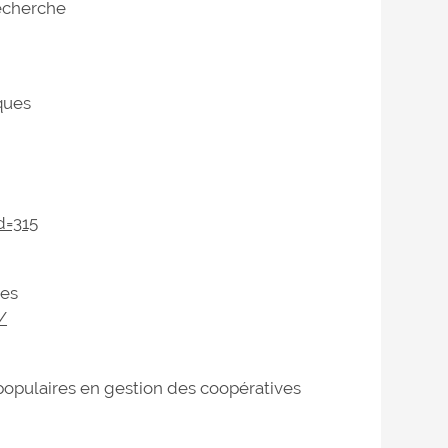
recherche
iques
d=315
nes
/
 populaires en gestion des coopératives