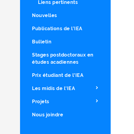
Liens pertinents
Nouvelles
Publications de l’IEA
Bulletin
Stages postdoctoraux en
études acadiennes
Prix étudiant de l'IEA
Les midis de l'IEA
Projets
Nous joindre