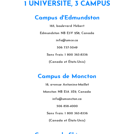
1 UNIVERSITÉ, 3 CAMPUS
Campus d'Edmundston
165, boulevard Hébert
Edmundston NB E3V 2S8, Canada
info@umce.ca
506 737-5049
Sans frais: 1 800 363-8336
(Canada et États-Unis)
Campus de Moncton
18, avenue Antonine-Maillet
Moncton NB E1A 3E9, Canada
info@umoncton.ca
506 858-4000
Sans frais: 1 800 363-8336
(Canada et États-Unis)