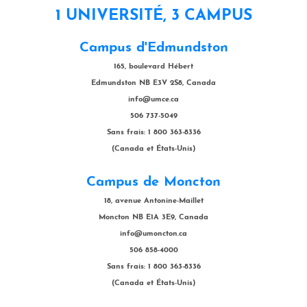
1 UNIVERSITÉ, 3 CAMPUS
Campus d'Edmundston
165, boulevard Hébert
Edmundston NB E3V 2S8, Canada
info@umce.ca
506 737-5049
Sans frais: 1 800 363-8336
(Canada et États-Unis)
Campus de Moncton
18, avenue Antonine-Maillet
Moncton NB E1A 3E9, Canada
info@umoncton.ca
506 858-4000
Sans frais: 1 800 363-8336
(Canada et États-Unis)