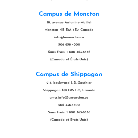
Campus de Moncton
18, avenue Antonine-Maillet
Moncton NB E1A 3E9, Canada
info@umoncton.ca
506 858-4000
Sans frais: 1 800 363-8336
(Canada et États-Unis)
Campus de Shippagan
218, boulevard J.-D.-Gauthier
Shippagan NB E8S 1P6, Canada
umcs.info@umoncton.ca
506 336-3400
Sans frais: 1 800 363-8336
(Canada et États-Unis)