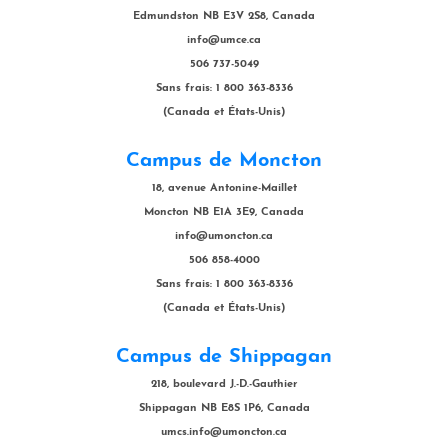
Edmundston NB E3V 2S8, Canada
info@umce.ca
506 737-5049
Sans frais: 1 800 363-8336
(Canada et États-Unis)
Campus de Moncton
18, avenue Antonine-Maillet
Moncton NB E1A 3E9, Canada
info@umoncton.ca
506 858-4000
Sans frais: 1 800 363-8336
(Canada et États-Unis)
Campus de Shippagan
218, boulevard J.-D.-Gauthier
Shippagan NB E8S 1P6, Canada
umcs.info@umoncton.ca