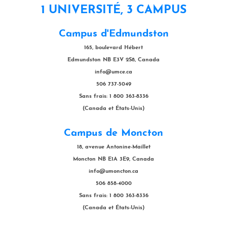
1 UNIVERSITÉ, 3 CAMPUS
Campus d'Edmundston
165, boulevard Hébert
Edmundston NB E3V 2S8, Canada
info@umce.ca
506 737-5049
Sans frais: 1 800 363-8336
(Canada et États-Unis)
Campus de Moncton
18, avenue Antonine-Maillet
Moncton NB E1A 3E9, Canada
info@umoncton.ca
506 858-4000
Sans frais: 1 800 363-8336
(Canada et États-Unis)