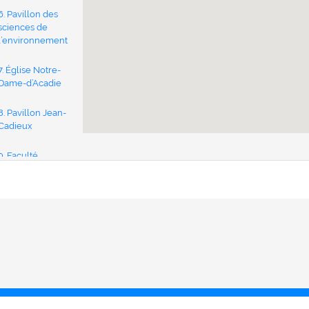
6. Pavillon des
sciences de
l’environnement
7. Église Notre-
Dame-d’Acadie
8. Pavillon Jean-
Cadieux
9. Faculté
d’ingénierie
10. Résidence
Lafrance
11. Maison Massey
12. Pavillon Adrien-
J.-Cormier