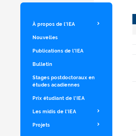
À propos de l'IEA
Nouvelles
Publications de l’IEA
Bulletin
Stages postdoctoraux en
études acadiennes
Prix étudiant de l'IEA
Les midis de l'IEA
Projets