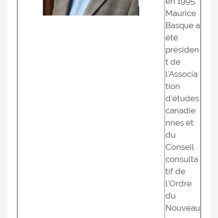
en 1995.
Maurice
Basque a
été
présiden
t de
l'Associa
tion
d'études
canadie
nnes et
du
Conseil
consulta
tif de
l'Ordre
du
Nouveau