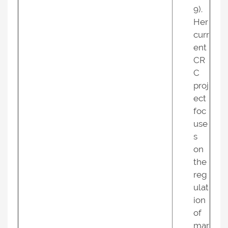
9).
Her
curr
ent
CR
C
proj
ect
foc
use
s
on
the
reg
ulat
ion
of
mar