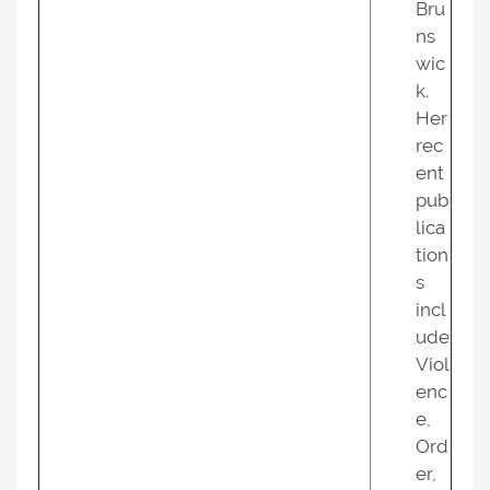
Bru
ns
wic
k.
Her
rec
ent
pub
lica
tion
s
incl
ude
Viol
enc
e,
Ord
er,