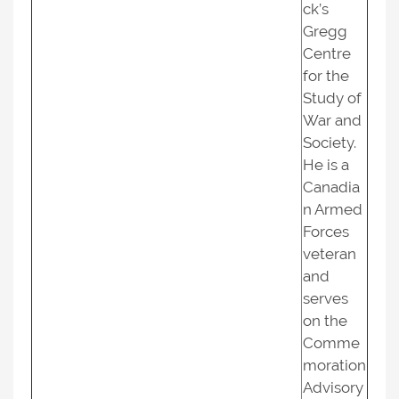
ck’s
Gregg
Centre
for the
Study of
War and
Society.
He is a
Canadia
n Armed
Forces
veteran
and
serves
on the
Comme
moration
Advisory