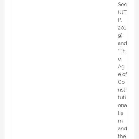
See
(UT
P,
201
9)
and
“Th
e
Ag
e of
Co
nsti
tuti
ona
lis
m
and
the