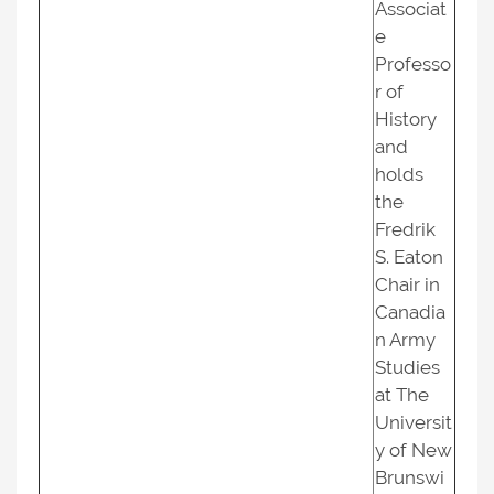
Associat
e
Professo
r of
History
and
holds
the
Fredrik
S. Eaton
Chair in
Canadia
n Army
Studies
at The
Universit
y of New
Brunswi