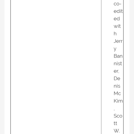
co-
edit
ed
wit
h
Jerr
y
Ban
nist
er,
De
nis
Mc
Kim
,
Sco
tt
W.