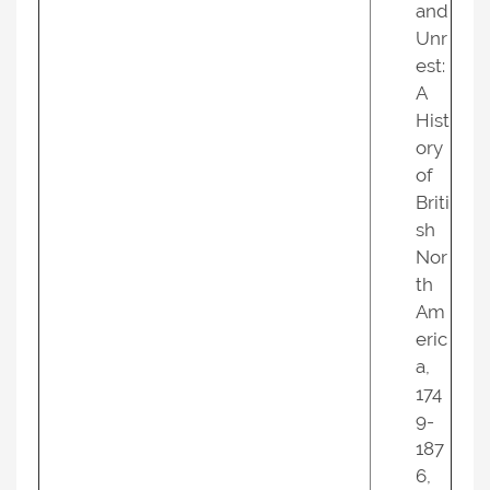
and
Unr
est:
A
Hist
ory
of
Briti
sh
Nor
th
Am
eric
a,
174
9-
187
6,