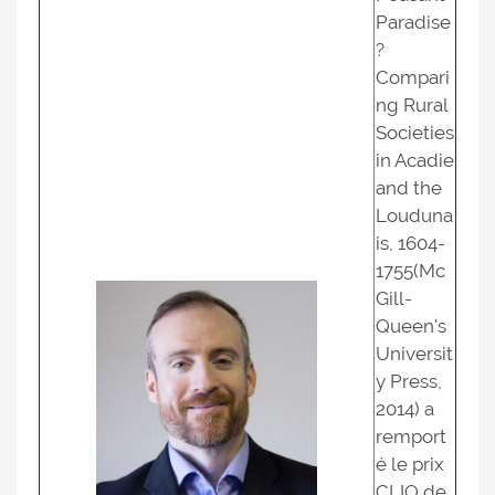
Paradise
?
Compari
ng Rural
Societies
in Acadie
and the
Louduna
is, 1604-
1755(Mc
Gill-
Queen's
Universit
y Press,
2014) a
remport
é le prix
CLIO de