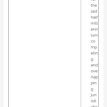
the
last
half
mill
enn
ium
co
mp
etin
g
and
ove
rlap
pin
g
juri
sdi
ctio