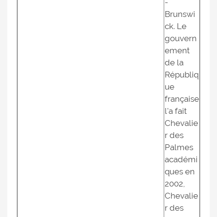
-
Brunswi
ck. Le
gouvern
ement
de la
Républiq
ue
française
l'a fait
Chevalie
r des
Palmes
académi
ques en
2002,
Chevalie
r des