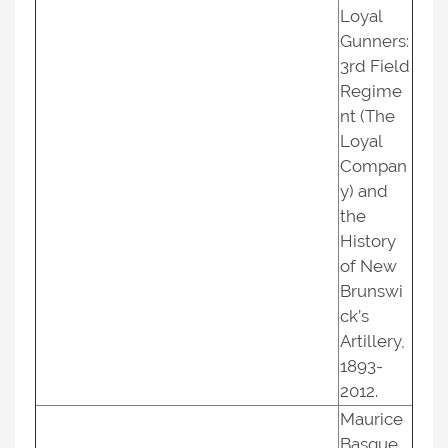
Loyal
Gunners:
3rd Field
Regime
nt (The
Loyal
Compan
y) and
the
History
of New
Brunswi
ck’s
Artillery,
1893-
2012.
Maurice
Basque