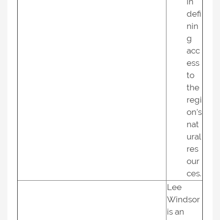
in
defi
nin
g
acc
ess
to
the
regi
on’s
nat
ural
res
our
ces.
Lee
Windsor
is an