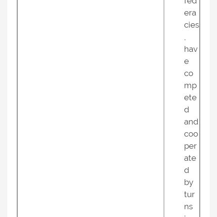
fed
era
cies
,
hav
e
co
mp
ete
d
and
coo
per
ate
d
by
tur
ns