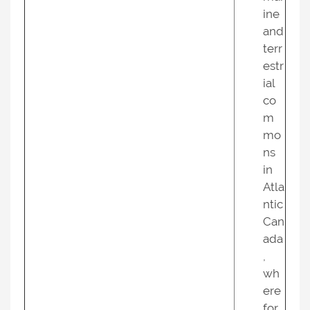
ine
and
terr
estr
ial
co
m
mo
ns
in
Atla
ntic
Can
ada
,
wh
ere
for