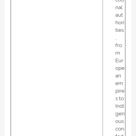
nal
aut
hori
ties
,
fro
m
Eur
ope
an
em
pire
s to
Indi
gen
ous
con