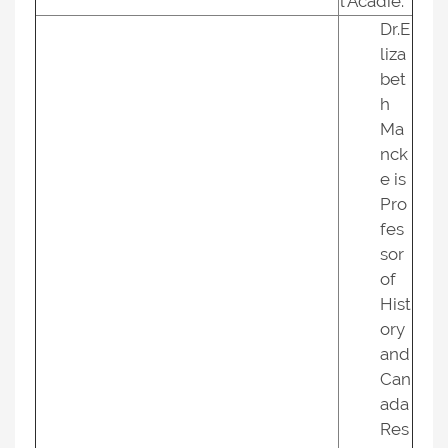
l'Acadie.
Dr.E
liza
bet
h
Ma
nck
e is
Pro
fes
sor
of
Hist
ory
and
Can
ada
Res