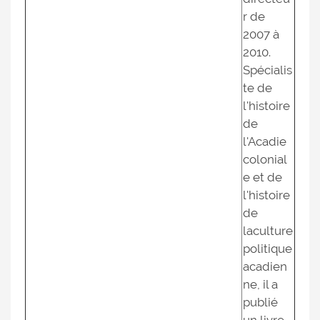
r de
2007 à
2010.
Spécialis
te de
l'histoire
de
l'Acadie
colonial
e et de
l'histoire
de
laculture
politique
acadien
ne, il a
publié