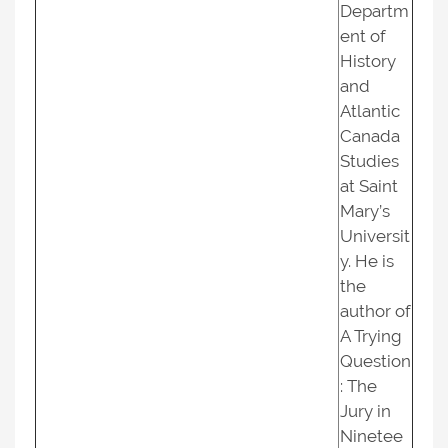
Departm
ent of
History
and
Atlantic
Canada
Studies
at Saint
Mary’s
Universit
y. He is
the
author of
A Trying
Question
: The
Jury in
Ninetee