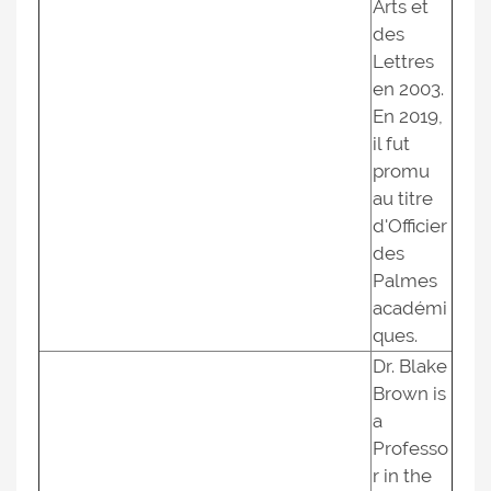
Arts et
des
Lettres
en 2003.
En 2019,
il fut
promu
au titre
d'Officier
des
Palmes
académi
ques.
Dr. Blake
Brown is
a
Professo
r in the