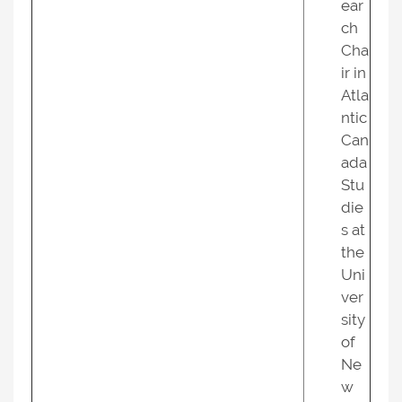
ear
ch
Cha
ir in
Atla
ntic
Can
ada
Stu
die
s at
the
Uni
ver
sity
of
Ne
w