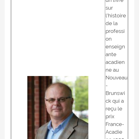
un livre
sur
l’histoire
de la
professi
on
enseign
ante
acadien
ne au
Nouveau
-
Brunswi
ck qui a
reçu le
prix
France-
Acadie