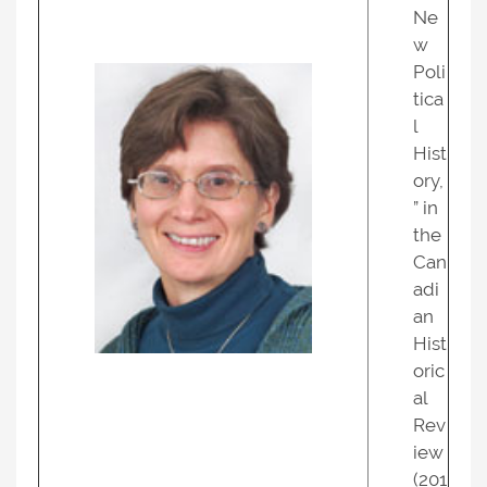
Ne
w
Poli
tica
l
Hist
ory,
” in
the
Can
adi
an
Hist
oric
al
Rev
iew
(201