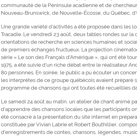
communauté de la Péninsule acadienne et de chercheurs 
Nouveau-Brunswick, de Nouvelle-Écosse, du Québec, d’O
Une grande variété d’activités a été proposée dans les l
Tracadie. Le vendredi 23 août, deux tables rondes sur la c
orientations de recherche en sciences humaines et socia
de premiers échanges fructueux. La projection cinémat
série « Le son des Français d’Amérique », qui ont été to
1975, a été suivie d’un riche débat entre le réalisateur An
80 personnes. En soirée, le public a pu écouter un concert 
les interprètes de ce groupe québécois avaient préparé 
programme de chansons qui ont toutes été recueillies da
Le samedi 24 août au matin, un atelier de chant animé par
d’apprendre des chansons locales que les participants on
été consacré à la présentation du site internet en prépar
constituée par Vivian Labrie et Robert Bouthillier, compo
d’enregistrements de contes, chansons, légendes, musiqu