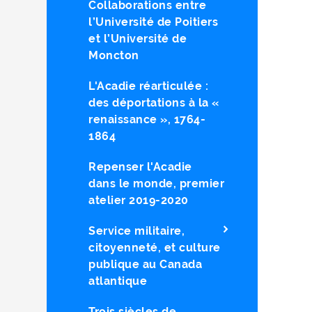
Collaborations entre
l’Université de Poitiers
et l’Université de
Moncton
L'Acadie réarticulée :
des déportations à la «
renaissance », 1764-
1864
Repenser l'Acadie
dans le monde, premier
atelier 2019-2020
Service militaire,
citoyenneté, et culture
publique au Canada
atlantique
Trois siècles de