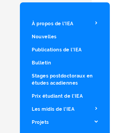
À propos de l'IEA
Nouvelles
Publications de l’IEA
Bulletin
Stages postdoctoraux en
études acadiennes
Prix étudiant de l'IEA
Les midis de l'IEA
Projets