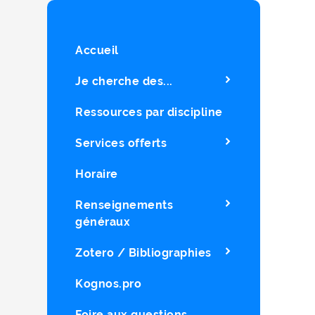
Accueil
Je cherche des...
Ressources par discipline
Services offerts
Horaire
Renseignements
généraux
Zotero / Bibliographies
Kognos.pro
Foire aux questions