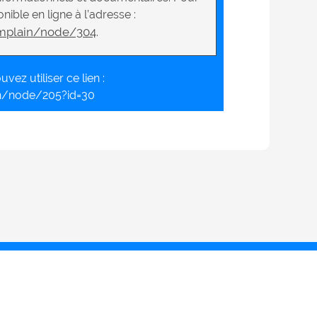
nible en ligne à l’adresse :
mplain/node/304
.
vez utiliser ce lien :
n/node/205?id=30