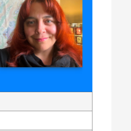
bor
der
border