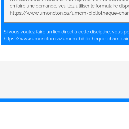
en faire une demande, veuillez utiliser le formulaire dispo
https://www.umoncton.ca/umcm-bibliotheque-cha
Si vous voulez faire un lien direct à cette discipline, vous pou
https://www.umoncton.ca/umcm-bibliotheque-champlai