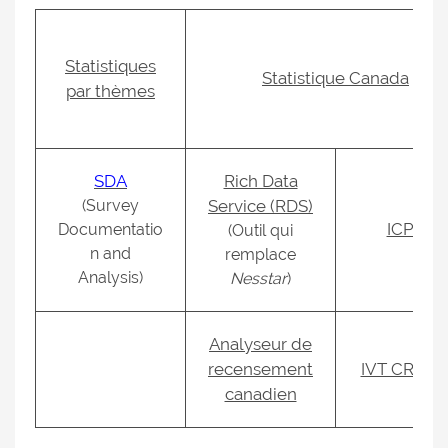
Statistiques
Statistique Canada
par thèmes
SDA
Rich Data
(Survey
Service (RDS)
ICPSR
Documentatio
(Outil qui
n and
remplace
Analysis)
Nesstar
)
Analyseur de
recensement
IVT CREP
canadien