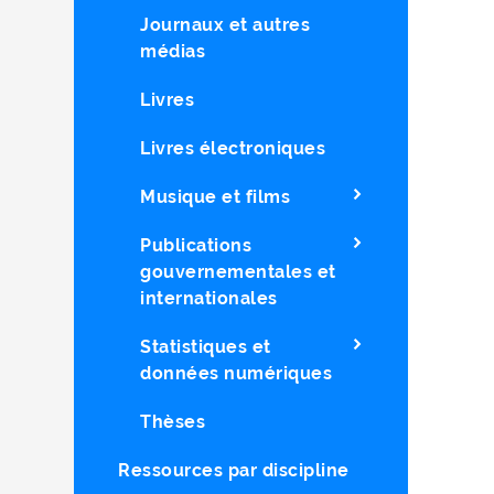
Journaux et autres
médias
Livres
Livres électroniques
Musique et films
Publications
gouvernementales et
internationales
Statistiques et
données numériques
Thèses
Ressources par discipline