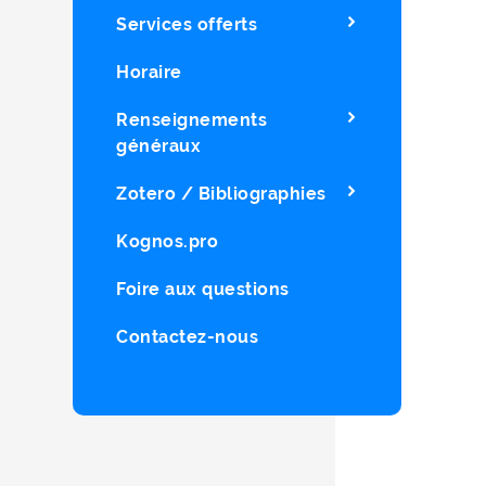
Services offerts
Horaire
Renseignements
généraux
Zotero / Bibliographies
Kognos.pro
Foire aux questions
Contactez-nous