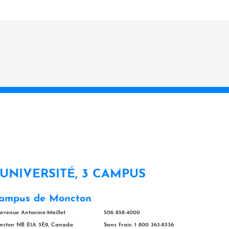
 UNIVERSITÉ, 3 CAMPUS
ampus de Moncton
 avenue Antonine-Maillet
506 858-4000
ncton NB E1A 3E9, Canada
Sans frais: 1 800 363-8336