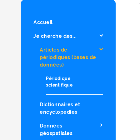
Accueil
Je cherche des...
Articles de
périodiques (bases de
données)
Périodique
scientifique
Dictionnaires et
encyclopédies
Données
géospatiales