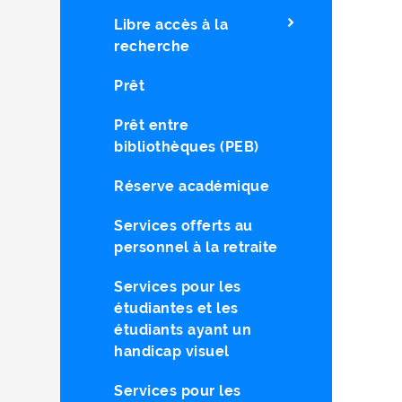
Libre accès à la
recherche
Prêt
Prêt entre
bibliothèques (PEB)
Réserve académique
Services offerts au
personnel à la retraite
Services pour les
étudiantes et les
étudiants ayant un
handicap visuel
Services pour les