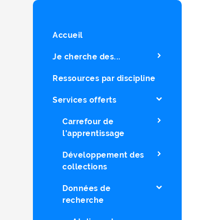
Accueil
Je cherche des...
Ressources par discipline
Services offerts
Carrefour de
l'apprentissage
Développement des
collections
Données de
recherche