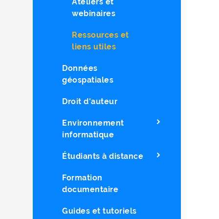
Ateliers et
webinaires
Ressources et
liens utiles
Données
géospatiales
Droit d'auteur
Environnement
informatique
Étudiants à distance
Formation
documentaire
Guides et tutoriels