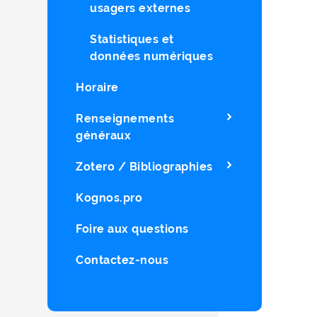
usagers externes
Statistiques et
données numériques
Horaire
Renseignements
généraux
Zotero / Bibliographies
Kognos.pro
Foire aux questions
Contactez-nous