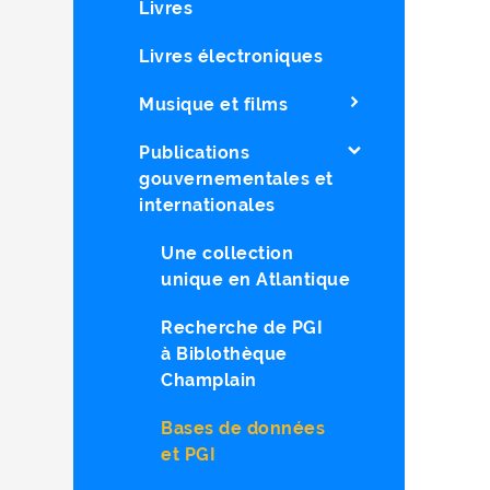
Livres
Livres électroniques
Musique et films
Publications
gouvernementales et
internationales
Une collection
unique en Atlantique
Recherche de PGI
à Biblothèque
Champlain
Bases de données
et PGI