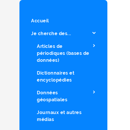
Accueil
Je cherche des...
Articles de
périodiques (bases de
données)
Dictionnaires et
encyclopédies
Données
géospatiales
Journaux et autres
médias