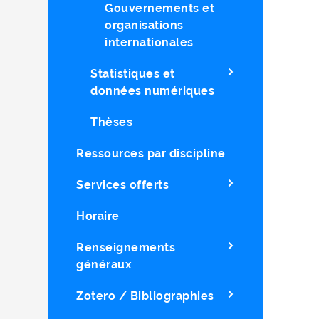
Gouvernements et
organisations
internationales
Statistiques et
données numériques
Thèses
Ressources par discipline
Services offerts
Horaire
Renseignements
généraux
Zotero / Bibliographies