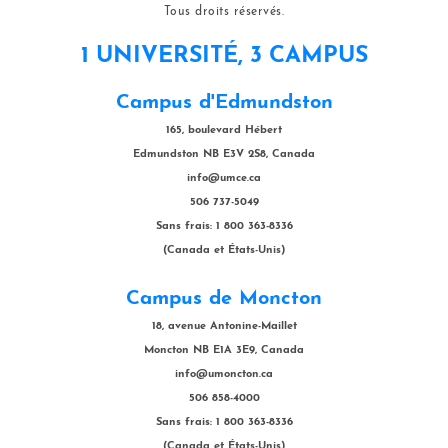
Tous droits réservés.
1 UNIVERSITÉ, 3 CAMPUS
Campus d'Edmundston
165, boulevard Hébert
Edmundston NB E3V 2S8, Canada
info@umce.ca
506 737-5049
Sans frais: 1 800 363-8336
(Canada et États-Unis)
Campus de Moncton
18, avenue Antonine-Maillet
Moncton NB E1A 3E9, Canada
info@umoncton.ca
506 858-4000
Sans frais: 1 800 363-8336
(Canada et États-Unis)