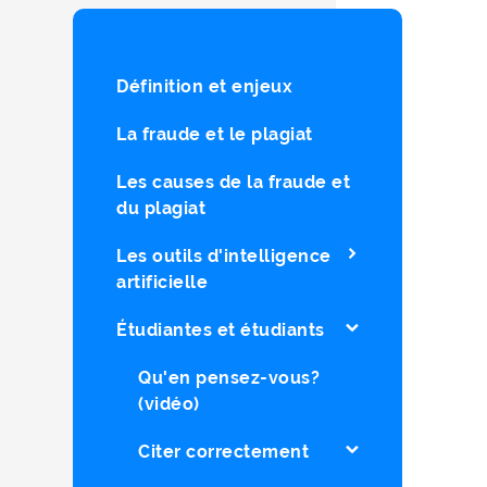
Définition et enjeux
La fraude et le plagiat
Les causes de la fraude et
du plagiat
Les outils d'intelligence
artificielle
Étudiantes et étudiants
Qu'en pensez-vous?
(vidéo)
Citer correctement