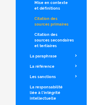
Mise en contexte
et définitions
Citation des
sources primaires
Citation des
sources secondaires
et tertiaires
La paraphrase
La référence
Les sanctions
La responsabilité
liée à l'intégrité
intellectuelle