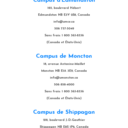
Campus d'Edmundston
165, boulevard Hébert
Edmundston NB E3V 2S8, Canada
info@umce.ca
506 737-5049
Sans frais: 1 800 363-8336
(Canada et États-Unis)
Campus de Moncton
18, avenue Antonine-Maillet
Moncton NB E1A 3E9, Canada
info@umoncton.ca
506 858-4000
Sans frais: 1 800 363-8336
(Canada et États-Unis)
Campus de Shippagan
218, boulevard J.-D.-Gauthier
Shippagan NB E8S 1P6, Canada