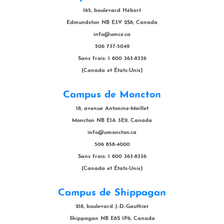
165, boulevard Hébert
Edmundston NB E3V 2S8, Canada
info@umce.ca
506 737-5049
Sans frais: 1 800 363-8336
(Canada et États-Unis)
Campus de Moncton
18, avenue Antonine-Maillet
Moncton NB E1A 3E9, Canada
info@umoncton.ca
506 858-4000
Sans frais: 1 800 363-8336
(Canada et États-Unis)
Campus de Shippagan
218, boulevard J.-D.-Gauthier
Shippagan NB E8S 1P6, Canada