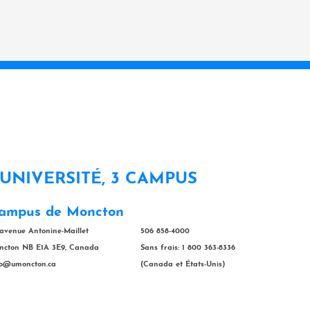
 UNIVERSITÉ, 3 CAMPUS
ampus de Moncton
 avenue Antonine-Maillet
506 858-4000
ncton NB E1A 3E9, Canada
Sans frais: 1 800 363-8336
fo@umoncton.ca
(Canada et États-Unis)