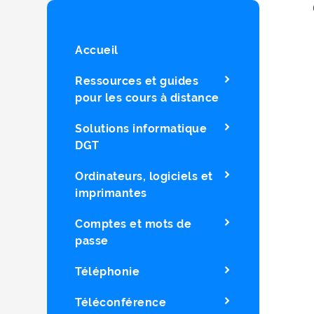
Accueil
Ressources et guides
pour les cours à distance
Solutions informatique
DGT
Ordinateurs, logiciels et
imprimantes
Comptes et mots de
passe
Téléphonie
Téléconférence