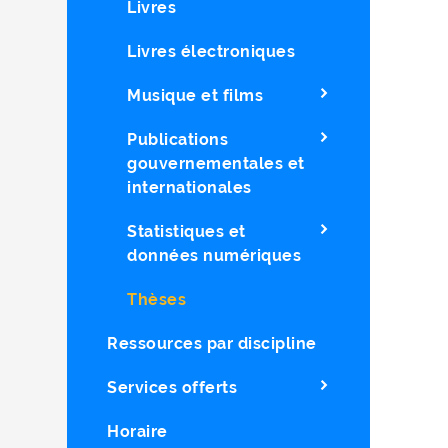
Livres
Livres électroniques
Musique et films
Publications
gouvernementales et
internationales
Statistiques et
données numériques
Thèses
Ressources par discipline
Services offerts
Horaire