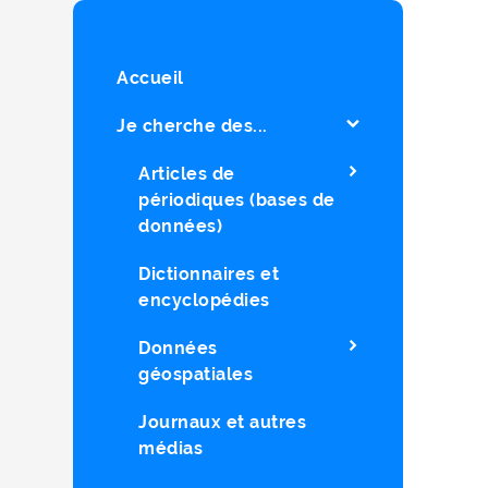
Accueil
Je cherche des...
Articles de
périodiques (bases de
données)
Dictionnaires et
encyclopédies
Données
géospatiales
Journaux et autres
médias