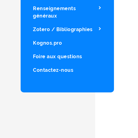
Renseignements
généraux
Zotero / Bibliographies
Kognos.pro
Foire aux questions
Contactez-nous