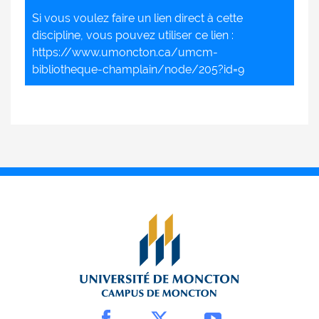
Si vous voulez faire un lien direct à cette
discipline, vous pouvez utiliser ce lien :
https://www.umoncton.ca/umcm-
bibliotheque-champlain/node/205?id=9