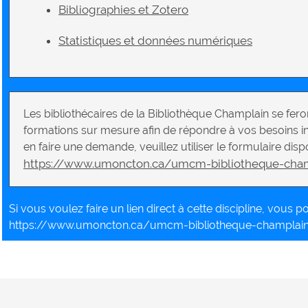
Bibliographies et Zotero
Statistiques et données numériques
Les bibliothécaires de la Bibliothèque Champlain se feron
formations sur mesure afin de répondre à vos besoins i
en faire une demande, veuillez utiliser le formulaire dispo
https://www.umoncton.ca/umcm-bibliotheque-cha
Si vous voulez faire un lien direct à cette discipline, vous pou
https://www.umoncton.ca/umcm-bibliotheque-champlai