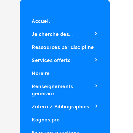
Accueil
Je cherche des...
Ressources par discipline
Services offerts
Horaire
Renseignements
généraux
Zotero / Bibliographies
Kognos.pro
Foire aux questions