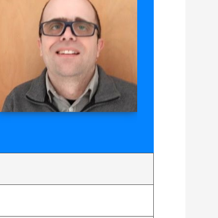
bor
der
border