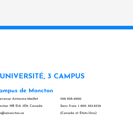
 UNIVERSITÉ, 3 CAMPUS
ampus de Moncton
 avenue Antonine-Maillet
506 858-4000
ncton NB E1A 3E9, Canada
Sans frais: 1 800 363-8336
fo@umoncton.ca
(Canada et États-Unis)