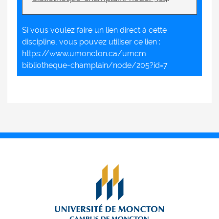
Si vous voulez faire un lien direct à cette
discipline, vous pouvez utiliser ce lien :
https://www.umoncton.ca/umcm-
bibliotheque-champlain/node/205?id=7