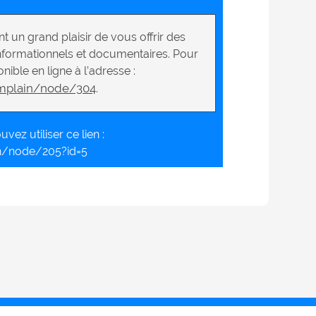
t un grand plaisir de vous offrir des
nformationnels et documentaires. Pour
nible en ligne à l’adresse :
mplain/node/304
.
vez utiliser ce lien :
n/node/205?id=5