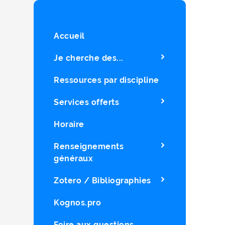
Accueil
Je cherche des...
Ressources par discipline
Services offerts
Horaire
Renseignements
généraux
Zotero / Bibliographies
Kognos.pro
Foire aux questions