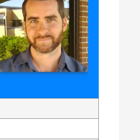
bor
der
border