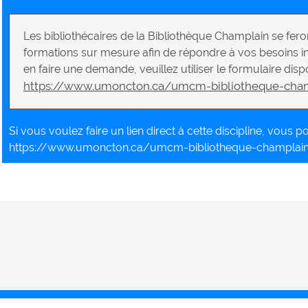
Les bibliothécaires de la Bibliothèque Champlain se feron
formations sur mesure afin de répondre à vos besoins i
en faire une demande, veuillez utiliser le formulaire dispo
https://www.umoncton.ca/umcm-bibliotheque-cha
Si vous voulez faire un lien direct à cette discipline, vous pou
https://www.umoncton.ca/umcm-bibliotheque-champlai