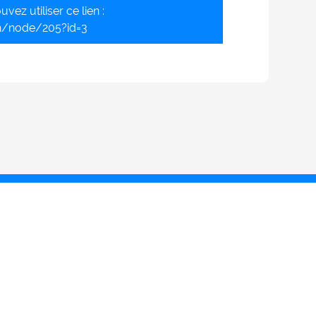
vez utiliser ce lien :
n/node/205?id=3