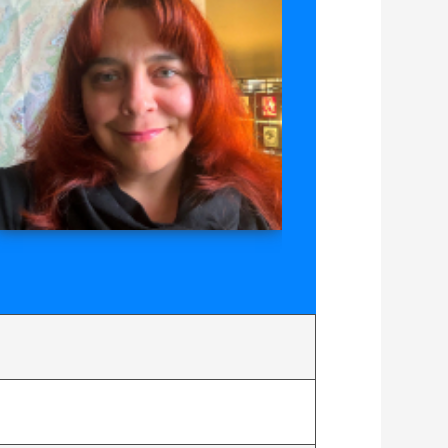
bor
der
border