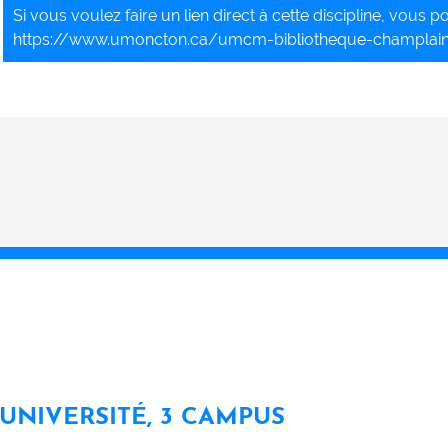
Si vous voulez faire un lien direct à cette discipline, vous pou
https://www.umoncton.ca/umcm-bibliotheque-champlai
 UNIVERSITÉ, 3 CAMPUS