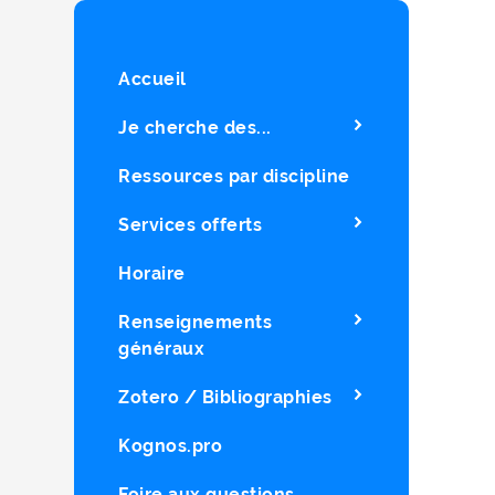
Accueil
Je cherche des...
Ressources par discipline
Services offerts
Horaire
Renseignements
généraux
Zotero / Bibliographies
Kognos.pro
Foire aux questions