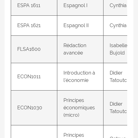
ESPA 1611
Espagnol I
Cynthia Potv
ESPA 1621
Espagnol II
Cynthia Potv
Rédaction
Isabelle
FLSA1600
avancée
Bujold
Introduction à
Didier
ECON1011
l'économie
Tatoutchou
Principes
Didier
ECON1030
économiques
Tatoutchou
(micro)
Principes