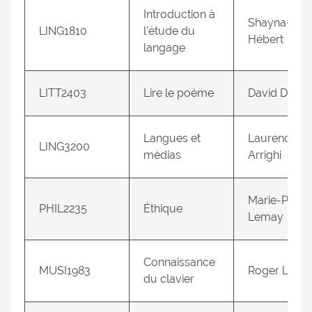
Introduction à
Shayna-Eve
LING1810
l'étude du
Hébert
langage
LITT2403
Lire le poème
David Décar
Langues et
Laurence
LING3200
médias
Arrighi
Marie-Pier
PHIL2235
Éthique
Lemay
Connaissance
MUSI1983
Roger Lord
du clavier