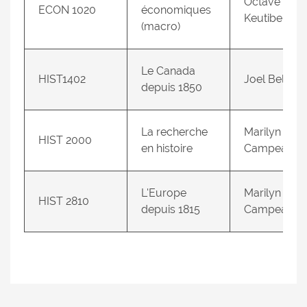
Octave
ECON 1020
économiques
Keutiben
(macro)
Le Canada
HIST1402
Joel Bellive
depuis 1850
La recherche
Marilyn
HIST 2000
en histoire
Campeau
L'Europe
Marilyn
HIST 2810
depuis 1815
Campeau