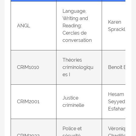
Language,
Writing and
Karen
ANGL
Reading:
Spracklin
Cercles de
conversation
Théories
CRIM1010
criminologiqu
Benoît Boll
es I
Hesam
Justice
CRIM2001
Seyyed
criminelle
Esfahani
Police et
Véronique
CRIM2032
sécurité
Chadillon-