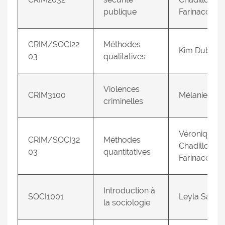
publique
Farinacci
CRIM/SOCI22
Méthodes
Kim Dubé
03
qualitatives
Violences
CRIM3100
Mélanie Tard
criminelles
Véronique
CRIM/SOCI32
Méthodes
Chadillon-
03
quantitatives
Farinacci
Introduction à
SOCI1001
Leyla Sall
la sociologie