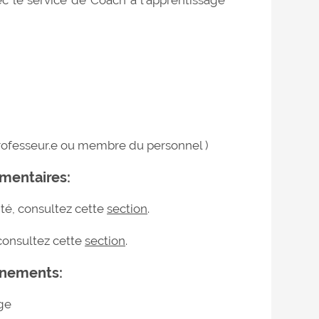
 professeur.e ou membre du personnel )
émentaires:
ité, consultez cette
section
.
 consultez cette
section
.
gnements:
ge