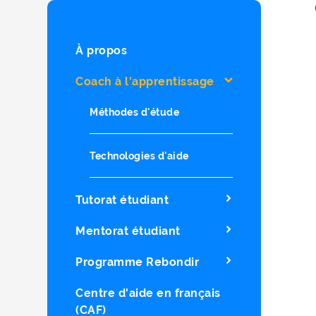
À propos
Coach à l'apprentissage
Méthodes d'étude
Technologies d'aide
Tutorat étudiant
Mentorat étudiant
Programme Rebondir
Centre d'aide en français
(CAF)