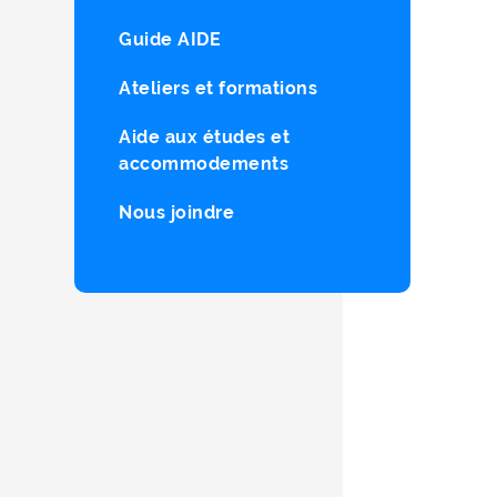
Guide AIDE
Ateliers et formations
Aide aux études et
accommodements
Nous joindre