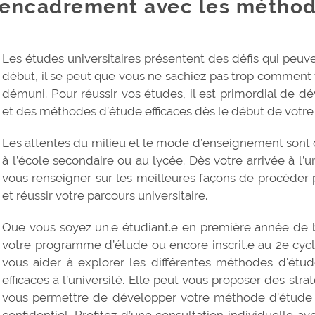
encadrement avec les méthod
Les études universitaires présentent des défis qui peuven
début, il se peut que vous ne sachiez pas trop comment
démuni. Pour réussir vos études, il est primordial de d
et des méthodes d’étude efficaces dès le début de votre p
Les attentes du milieu et le mode d’enseignement sont 
à l’école secondaire ou au lycée. Dès votre arrivée à l’u
vous renseigner sur les meilleures façons de procéder 
et réussir votre parcours universitaire.
Que vous soyez un.e étudiant.e en première année de b
votre programme d’étude ou encore inscrit.e au 2e cycle
vous aider à explorer les différentes méthodes d'étud
efficaces à l’université. Elle peut vous proposer des stra
vous permettre de développer votre méthode d'étude pe
confidentiel. Profitez d’une consultation individuelle a