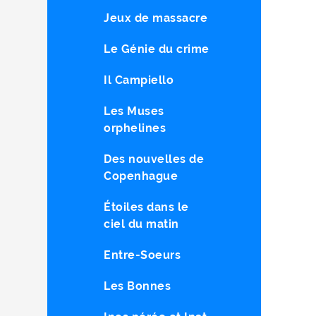
Jeux de massacre
Le Génie du crime
Il Campiello
Les Muses
orphelines
Des nouvelles de
Copenhague
Étoiles dans le
ciel du matin
Entre-Soeurs
Les Bonnes