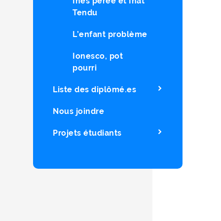
Ines pérée et Inat
Tendu
L’enfant problème
Ionesco, pot
pourri
Liste des diplômé.es
Nous joindre
Projets étudiants