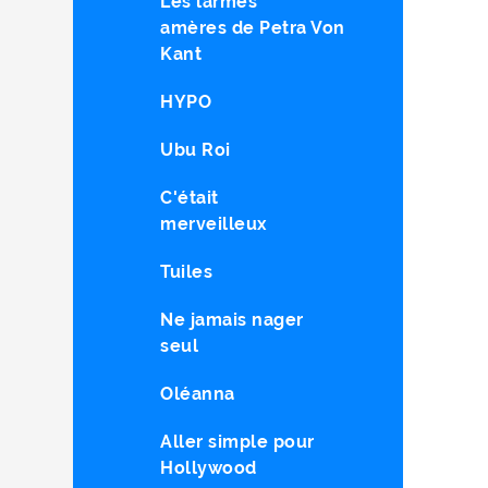
Les larmes
amères de Petra Von
Kant
HYPO
Ubu Roi
C'était
merveilleux
Tuiles
Ne jamais nager
seul
Oléanna
Aller simple pour
Hollywood