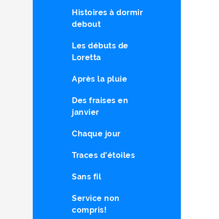
Histoires à dormir
debout
Les débuts de
Loretta
Après la pluie
Des fraises en
janvier
Chaque jour
Traces d'étoiles
Sans fil
Service non
compris!