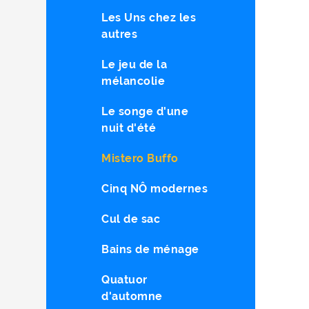
Les Uns chez les
autres
Le jeu de la
mélancolie
Le songe d'une
nuit d'été
Mistero Buffo
Cinq NÔ modernes
Cul de sac
Bains de ménage
Quatuor
d'automne