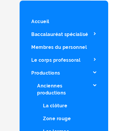
Accueil
Baccalauréat spécialisé
Membres du personnel
Le corps professoral
Productions
Anciennes
productions
La clôture
Zone rouge