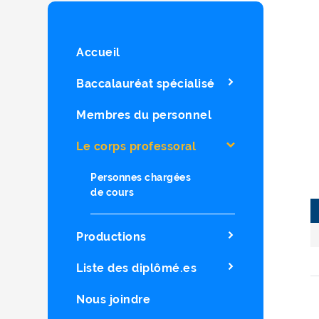
Accueil
Baccalauréat spécialisé
Membres du personnel
Le corps professoral
Personnes chargées
de cours
Productions
Liste des diplômé.es
Nous joindre