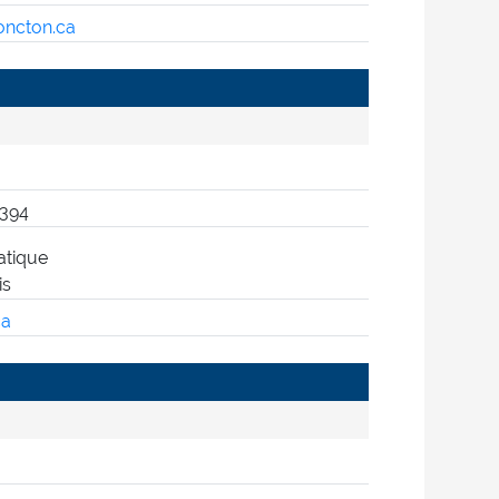
ncton.ca
4394
atique
is
ca