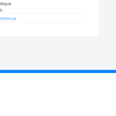
atique
is
ncton.ca