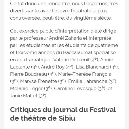
Ce fut donc une rencontre, nous l’espérons, très
divertissante avec l’œuvre théâtrale la plus
controversée, peut-être, du vingtième siècle.
Cet exercice public d’interprétation a été dirigé
par le professeur Andréi Zaharia et interprété
par les étudiantes et les étudiants de quatrième
et troisième années du Baccalauréat spécialisé
e
en art dramatique : Valérie Dubreuil (4
), Annie
e
e
e
Laplante (4
), André Roy (4
), Lisa Blanchard (3
),
e
Pierre Boudreau (3
), Marie-Thérèse François
e
e
e
(3
), Maryse Frenette (3
), Émilie Labranche (3
),
e
e
Mélanie Léger (3
), Caroline Lévesque (3
), et
e
Janie Mallet (3
).
Critiques du journal du Festival
de théâtre de Sibiu