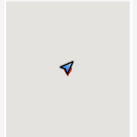
Champlain
3. Centre étudiant
4. Ceps Louis-J.-
Robichaud
5. Pavillon des arts
6. Pavillon des
sciences de
l’environnement
7. Église Notre-
Dame-d’Acadie
8. Pavillon Jean-
2
Cadieux
9. Faculté
d’ingénierie
10. Résidence
Lafrance
11. Maison Massey
12. Pavillon Adrien-J.-
Cormier
13. Pavillon Clément-
Cormier