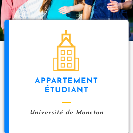
i
p
a
l
icon
APPARTEMENT
ÉTUDIANT
Université de Moncton