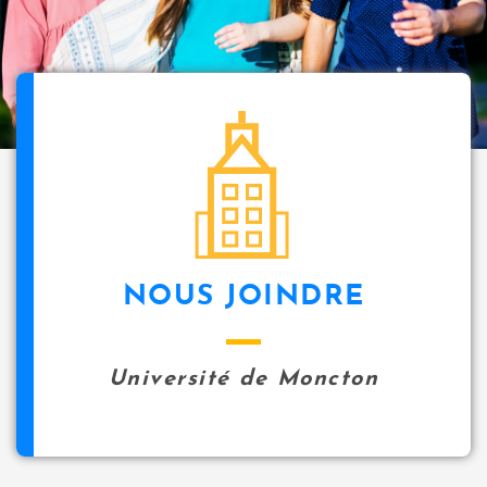
i
p
a
l
icon
NOUS JOINDRE
Université de Moncton