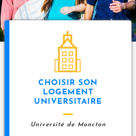
i
p
a
l
icon
CHOISIR SON
LOGEMENT
UNIVERSITAIRE
Université de Moncton