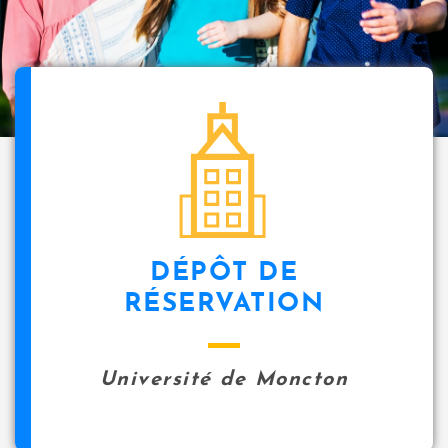
i
p
a
l
icon
DÉPÔT DE
RÉSERVATION
Université de Moncton