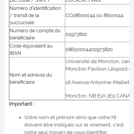
BIC code / SWIFT
CUCXCATTVAN
Numéro d'identification
/ transit de la
CC08600044 ou 8600044
succursale
Numéro de compte du
02973820
bénéficiaire
Code équivalent au
08650004402973820
IBAN
Université de Moncton, cam
Moncton Pavillon Léopold-Ta
Nom et adresse du
bénéficiaire
18 Avenue Antonine-Maillet
Moncton, NB E1A 3E9 CANA
Important :
Votre nom et prénom ainsi que votre NI
doivent être indiqués sur le virement, c’est
notre seul moyen de vous identifier.