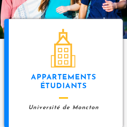
i
p
a
l
icon
APPARTEMENTS
ÉTUDIANTS
Université de Moncton