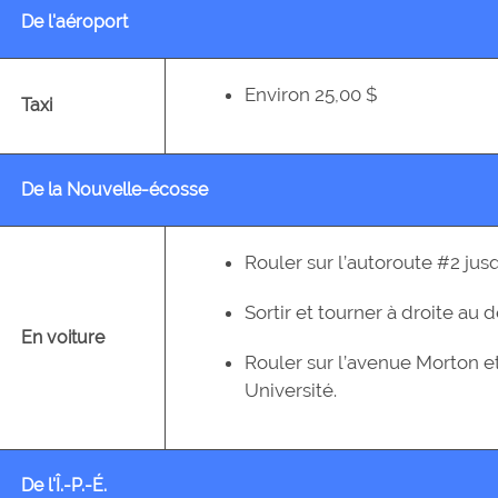
De l'aéroport
Environ 25,00 $
Taxi
De la Nouvelle-écosse
Rouler sur l’autoroute #2 jusq
Sortir et tourner à droite au 
En voiture
Rouler sur l’avenue Morton e
Université.
De l'Î.-P.-É.