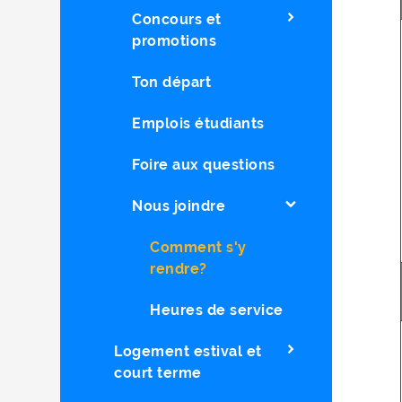
Concours et
promotions
Ton départ
Emplois étudiants
Foire aux questions
Nous joindre
Comment s'y
rendre?
Heures de service
Logement estival et
court terme