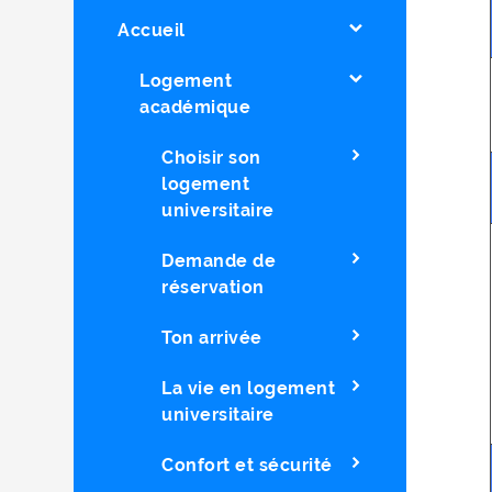
Accueil
Logement
académique
Choisir son
logement
universitaire
Demande de
réservation
Ton arrivée
La vie en logement
universitaire
Confort et sécurité