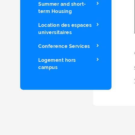
Summer and short-
term Housing
Location des espaces
universitaires
Conference Services
Logement hors
campus