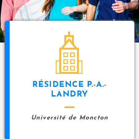
i
p
a
l
icon
RÉSIDENCE P.-A.-
LANDRY
Université de Moncton